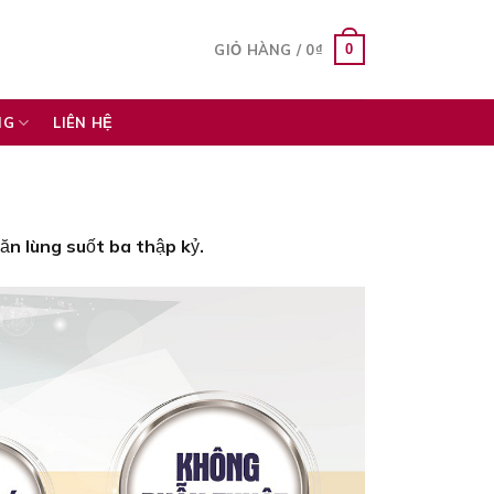
0
GIỎ HÀNG /
0
₫
NG
LIÊN HỆ
n lùng suốt ba thập kỷ.