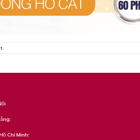
nt
.
Nội
Nẵng:
Hồ Chí Minh: