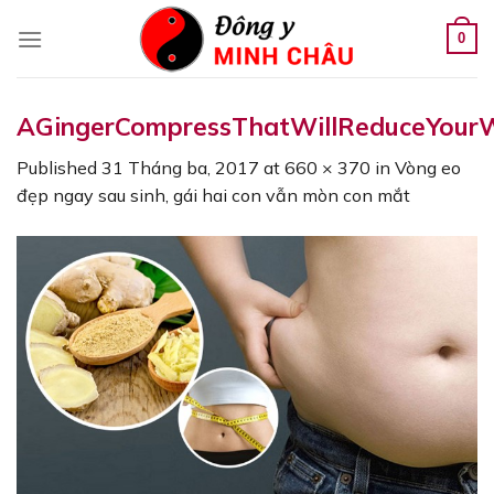
Skip
to
0
content
AGingerCompressThatWillReduceYourW
Published
31 Tháng ba, 2017
at
660 × 370
in
Vòng eo
đẹp ngay sau sinh, gái hai con vẫn mòn con mắt