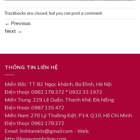
Trackbacks are closed, but you can
post a comment
.
←
Previous
Next
→
THÔNG TIN LIÊN HỆ
Miền Bắc: TT B2 Ngọc khánh, Ba Đình, Hà Nội
Điện thoại: 0962.178.372 * 0932.33.1973
Miền Trung: 229 Lê Duẩn, Thanh Khê, Đà Nẵng:
Điện thoại: 0987.135.472
Miền Nam: 270 Lý‎ Thường Kiệt, P14, Q.10, Hồ Chí Minh:
Điện thoại: 0962.178.372
Email:
linhtamkts@gmail.com
- Web:
http://dongyminhchau.com