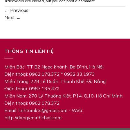
Trackbacks are closed, but you can
post a comment
.
←
Previous
Next
→
THÔNG TIN LIÊN HỆ
Miền Bắc: TT B2 Ngọc khánh, Ba Đình, Hà Nội
Điện thoại: 0962.178.372 * 0932.33.1973
Miền Trung: 229 Lê Duẩn, Thanh Khê, Đà Nẵng:
Điện thoại: 0987.135.472
Miền Nam: 270 Lý‎ Thường Kiệt, P14, Q.10, Hồ Chí Minh:
Điện thoại: 0962.178.372
Email:
linhtamkts@gmail.com
- Web:
http://dongyminhchau.com