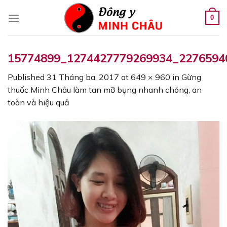
Skip
to
0
content
15774899_1274427779269934_2276594
Published
31 Tháng ba, 2017
at
649 × 960
in
Gừng
thuốc Minh Châu làm tan mỡ bụng nhanh chóng, an
toàn và hiệu quả