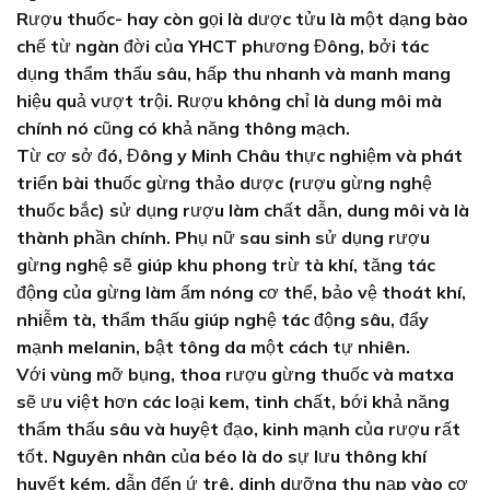
Rượu thuốc- hay còn gọi là dược tửu là một dạng bào
chế từ ngàn đời của YHCT phương Đông, bởi tác
dụng thẩm thấu sâu, hấp thu nhanh và manh mang
hiệu quả vượt trội. Rượu không chỉ là dung môi mà
chính nó cũng có khả năng thông mạch.
Từ cơ sở đó, Đông y Minh Châu thực nghiệm và phát
triển bài thuốc gừng thảo dược (rượu gừng nghệ
thuốc bắc) sử dụng rượu làm chất dẫn, dung môi và là
thành phần chính. Phụ nữ sau sinh sử dụng rượu
gừng nghệ sẽ giúp khu phong trừ tà khí, tăng tác
động của gừng làm ấm nóng cơ thể, bảo vệ thoát khí,
nhiễm tà, thẩm thấu giúp nghệ tác động sâu, đẩy
mạnh melanin, bật tông da một cách tự nhiên.
Với vùng mỡ bụng, thoa rượu gừng thuốc và matxa
sẽ ưu việt hơn các loại kem, tinh chất, bới khả năng
thẩm thấu sâu và huyệt đạo, kinh mạnh của rượu rất
tốt. Nguyên nhân của béo là do sự lưu thông khí
huyết kém, dẫn đến ứ trê, dinh dưỡng thu nạp vào cơ