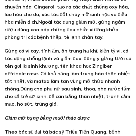
chuyển hóa Gingerol tạo ra các chất chống oxy hóa,
lão hóa cho da, xúc tác đốt cháy mỡ sinh học và điều
hòa miễn dịch.Ngoài tác dụng giảm mỡ, gừng ngâm
rượu dùng xoa bóp chứng đau nhức xương khớp,
phòng trị các bệnh thấp, tê lạnh chân tay.
Gừng có vị cay, tính ấm, ôn trung hạ khí, kiện tỳ vị, có
tác dụng chống lạnh và giảm đau, đông y gừng tươi có
tên gọi là sinh khương, tên khoa học Zingiber
offcinale rose. Có khả năng làm trung hòa thân nhiệt
tốt nhất, và matxa làm tan vùng mỡ thừa nhanh
chóng.Dùng cho phụ nữ sau sinh, thoa, pha nước tắm
cho cả trẻ sơ sinh, để cân bằng thân nhiệt, tránh cảm
mạo, ho sốt, trúng gió.
Giảm mỡ bụng bằng muối thảo dược
Theo bác sĩ, đại tá bác sỹ Triệu Tiến Quang, bệnh