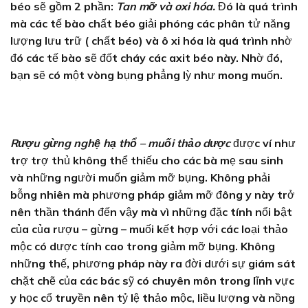
béo sẽ gồm 2 phần:
Tan mỡ và oxi hóa.
Đó là quá trình
mà các tế bào chất béo giải phóng các phân tử năng
lượng lưu trữ ( chất béo) và ô xi hóa là quá trình nhờ
đó các tế bào sẽ đốt cháy các axit béo này. Nhờ đó,
bạn sẽ có một vòng bụng phẳng lỳ như mong muốn.
Rượu gừng nghệ hạ thổ – muối thảo dược
được ví như
trợ trợ thủ không thể thiếu cho các bà mẹ sau sinh
và những người muốn giảm mỡ bụng. Không phải
bỗng nhiên mà phương pháp giảm mỡ đông y này trở
nên thần thánh đến vậy mà vì những đặc tính nổi bật
của của rượu – gừng – muối kết hợp với các loại thảo
mộc có dược tính cao trong giảm mỡ bụng. Không
những thế, phương pháp này ra đời dưới sự giám sát
chặt chẽ của các bác sỹ có chuyên môn trong lĩnh vực
y học cổ truyền nên tỷ lệ thảo mộc, liều lượng và nồng