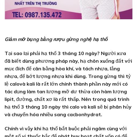
Giảm mỡ bụng bằng rượu gừng nghệ hạ thổ
Tại sao lại phải hạ thổ 3 tháng 10 ngày? Người xưa
đã biết dùng phương pháp này, hạ chôn xuống đất với
mục đích để cân bằng hòa khí, và tách nhựa, lắng
nhựa, để bớt lượng nhựa khi dùng. Trong gừng thì tỷ
lệ calovà kali là rất lớn chính thành phần này mới có
tác dụng làm tan lượng mỡ dư thừa còn hàm lượng
lipit, đường, chất xơ là rất thấp. Nên trong quá trình
hạ thổ 3 tháng 10 ngày thì calo và kali sẽ bị phân hủy
và chuyển hóa nhiều sang cacbonhydrat.
Chính vì vậy khi hạ thổ bắt buộc phải ngâm cùng với
một số vị thuốc bắc để phát huy hoạt chất vốn có để