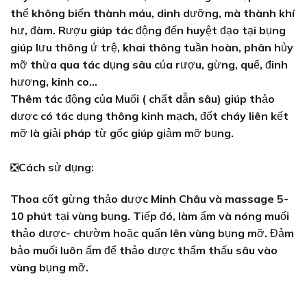
thể không biến thành máu, dinh dưỡng, mà thành khí
hư, đàm. Rượu giúp tác động đến huyệt đạo tại bụng
giúp lưu thông ứ trệ, khai thông tuần hoàn, phân hủy
mỡ thừa qua tác dụng sâu của rượu, gừng, quế, đinh
hương, kinh co…
Thêm tác động của Muối ( chất dẫn sâu) giúp thảo
dược có tác dụng thông kinh mạch, đốt cháy liên kết
mỡ là giải pháp từ gốc giúp giảm mỡ bụng.
❎
Cách sử dụng:
Thoa cốt gừng thảo dược Minh Châu và massage 5-
10 phút tại vùng bụng. Tiếp đó, làm ẩm và nóng muối
thảo dược- chườm hoặc quấn lên vùng bụng mỡ. Đảm
bảo muối luôn ẩm để thảo dược thẩm thấu sâu vào
vùng bụng mỡ.