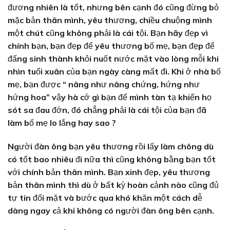
đương nhiên là tốt, nhưng bên cạnh đó cũng đừng bỏ
mặc bản thân mình, yêu thương, chiều chuộng mình
một chút cũng không phải là cái tội. Bạn hãy đẹp vì
chính bạn, bạn đẹp để yêu thương bố mẹ, bạn đẹp để
đấng sinh thành khỏi nuốt nước mặt vào lòng mỗi khi
nhìn tuổi xuân của bạn ngày càng mất đi. Khi ở nhà bố
mẹ, bạn được “ nâng như nâng chứng, hứng như
hứng hoa” vậy hà cớ gì bạn để mình tàn tạ khiến họ
sót sa đau đớn, đó chẳng phải là cái tội của bạn đã
làm bố mẹ lo lắng hay sao ?
Người đàn ông bạn yêu thương rồi lấy làm chông dù
có tốt bao nhiêu đi nữa thì cũng không bằng bạn tốt
với chính bản thân mình. Bạn xinh đẹp, yêu thương
bản thân mình thì dù ở bất kỳ hoàn cảnh nào cũng đủ
tự tin đối mặt và bước qua khó khăn một cách dễ
dàng ngay cả khi không có người đàn ông bên cạnh.