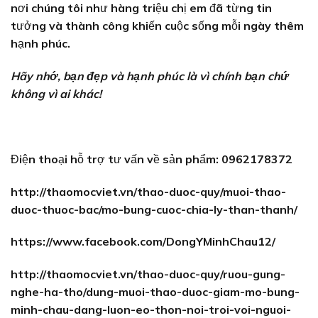
nơi chúng tôi như hàng triệu chị em đã từng tin
tưởng và thành công khiến cuộc sống mỗi ngày thêm
hạnh phúc.
Hãy nhớ, bạn đẹp và hạnh phúc là vì chính bạn chứ
không vì ai khác!
Điện thoại hỗ trợ tư vấn về sản phẩm: 0962178372
http://thaomocviet.vn/thao-duoc-quy/muoi-thao-
duoc-thuoc-bac/mo-bung-cuoc-chia-ly-than-thanh/
https://www.facebook.com/DongYMinhChau12/
http://thaomocviet.vn/thao-duoc-quy/ruou-gung-
nghe-ha-tho/dung-muoi-thao-duoc-giam-mo-bung-
minh-chau-dang-luon-eo-thon-noi-troi-voi-nguoi-