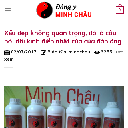
Skip
to
0
content
Xấu đẹp không quan trọng, đó là câu
nói dối kinh điển nhất của của đàn ông.
02/07/2017
Biên tập:
minhchau
3255 lượt
xem