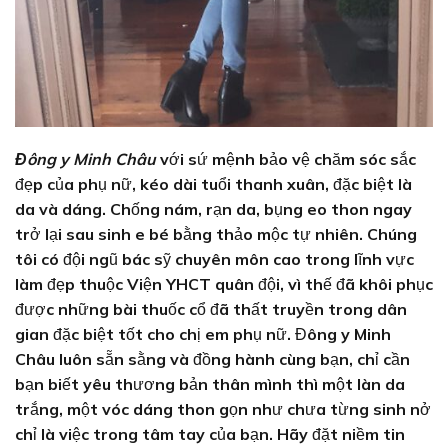
Đông y Minh Châu
với sứ mệnh bảo vệ chăm sóc sắc
đẹp của phụ nữ, kéo dài tuổi thanh xuân, đặc biệt là
da và dáng. Chống nám, rạn da, bụng eo thon ngay
trở lại sau sinh e bé bằng thảo mộc tự nhiên. Chúng
tôi có đội ngũ bác sỹ chuyên môn cao trong lĩnh vực
làm đẹp thuộc Viện YHCT quân đội, vì thế đã khôi phục
được những bài thuốc cổ đã thất truyền trong dân
gian đặc biệt tốt cho chị em phụ nữ. Đông y Minh
Châu luôn sẵn sằng và đồng hành cùng bạn, chỉ cần
bạn biết yêu thương bản thân mình thì một làn da
trắng, một vóc dáng thon gọn như chưa từng sinh nở
chỉ là việc trong tâm tay của bạn. Hãy đặt niềm tin