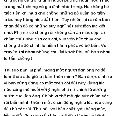
trong mắt chồng và gia đình nhà trồng. Họ không hề
tiếc tiền khi mua cho chồng những bộ quần áo tiền
triệu hay hàng hiệu đắt tiền. Tuy nhiên lại rẻ rúm bán
thân đến độ có những suy nghĩ hết sức lệch lạc kiểu
như: Phụ nữ có chồng rồi không cần ăn mặc đẹp, cứ
chăm chút nhà cửa con cái, vun vén hết thảy cho
chồng thì đó chính là niềm hạnh phúc vô bờ bến. Và
truyền tai nhau những câu đại khái: Phụ nữ hơn nhau
là tấm chồng !
Tại sao bạn lại phải mang một người đàn ông ra để
làm thước đo giá trị bản thân mình ? Bạn được sinh ra
vì bạn xứng đáng có mặt trên cõi đời này, đừng lúc
nào cũng mê muội với ý nghĩ phụ nữ chính là xương
sườn của đàn ông. Chính vì thế mà gia sức chăm sóc
rồi biến mình thành một ô sin đúng nghĩa lúc nào cũng
đầu bù tóc rối. Thử hỏi, với bản chất: yêu bằng mắt,
liệu người đàn ông của bạn có thực sự yêu và hạnh