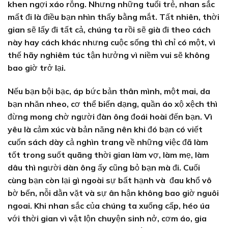
khen ngợi xáo rỗng. Nhưng những tuổi trẻ, nhan sắc
mất đi là điều bạn nhìn thấy bằng mắt. Tất nhiên, thời
gian sẽ lấy đi tất cả, chúng ta rồi sẽ già đi theo cách
này hay cách khác nhưng cuộc sống thì chỉ có một, vì
thế hãy nghiêm túc tận hưởng vì niềm vui sẽ không
bao giờ trở lại.
Nếu bạn bội bạc, áp bức bản thân mình, một mai, da
bạn nhăn nheo, cơ thể biến dạng, quần áo xộ xệch thì
đừng mong chờ người đàn ông đoái hoài đến bạn. Vì
yêu là cảm xúc và bản năng nên khi đó bạn có viết
cuốn sách dày cả nghìn trang về những việc đã làm
tốt trong suốt quãng thời gian làm vợ, làm mẹ, làm
dâu thì người dàn ông ấy cũng bỏ bạn mà đi. Cuối
cùng bạn còn lại gì ngoài sự bất hạnh và đau khổ vô
bờ bến, nỗi dằn vặt và sự ân hận không bao giờ nguôi
ngoai. Khi nhan sắc của chúng ta xuống cấp, héo úa
với thời gian vì vật lộn chuyện sinh nở, cơm áo, gia