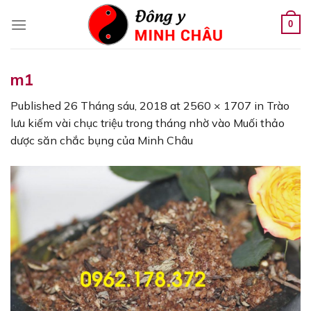
Skip
to
0
content
m1
Published
26 Tháng sáu, 2018
at
2560 × 1707
in
Trào
lưu kiếm vài chục triệu trong tháng nhờ vào Muối thảo
dược săn chắc bụng của Minh Châu