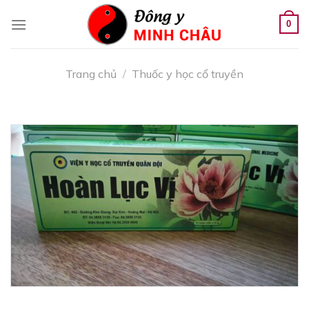
Skip
to
0
content
Trang chủ
/
Thuốc y học cổ truyền